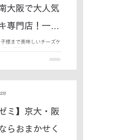
南大阪で大人気
キ専門店！一度
つきになっちゃ
お子様まで美味しいチーズケ
小麦を使用した、ふんわり
キは、ヘビーユーザーも多い
、ぜひご賞味ください。 チ
ホームページはこちら
 2分
ゼミ】京大・阪
ならおまかせく