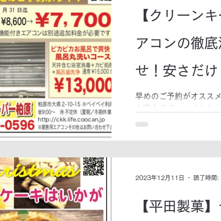
【クリーンキ
アコンの徹底
せ！安さだけ
8,000台以
早めのご予約がオススメ
も安心です。マイかわ
☎072-945-0596
心！
大県2-10-15 ホー
2023年12月11日
読了時間:
【平田製菓】