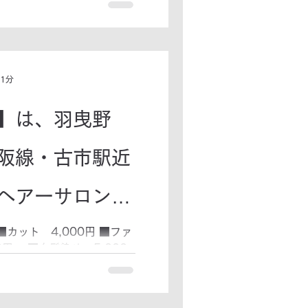
のニット
 1分
】は、羽曳野
阪線・古市駅近
ヘアーサロンで
■カット 4,000円 ■ファ
円～ ■白髪染め 5,000
円～ ■ストレート 7,000
1,000円～ ■ヘッドス
ータ OPEN 9:00...