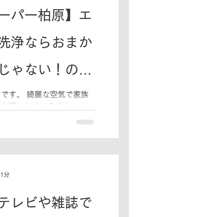
ーパー柏原】エ
洗浄ならおまか
じゃない！のべ
上の施工実績で安
です。 綺麗な空気で家族
もお願いしています！
 クリーンキーパー柏原 柏原市
ムページはコチラ
 1分
テレビや雑誌で