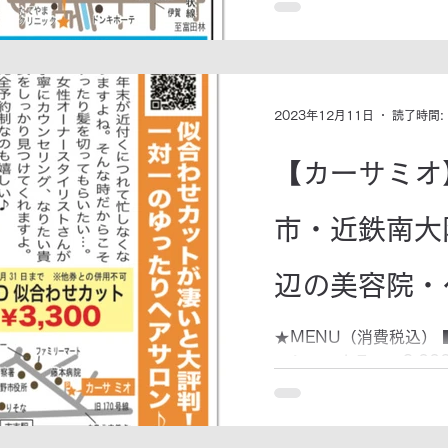
羽曳野市樫山283 毛糸
2023年12月11日
読了時間:
【カーサミオ
市・近鉄南大
辺の美容院・
す。
★MENU（消費税込） 
ッションカラー 6,000
円～ ■パーマ 5,500
円～ ■トリートメント 
パ 3,000円 ★お店デ