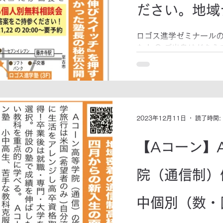
ださい。地域
進学ゼミです
ロゴス進学ゼミナール
た！ Q,ご出身はどちら
まれ、島根県の松江市で
を教えてください A,岡
ロゴス進学ゼミを開講な
2023年12月11日
読了時間:
【Aコーン】
院（通信制）
中個別（数・