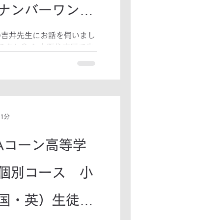
ナンバーワンの
。
の吉井先生にお話を伺いまし
ですか？ A,大阪住吉区で生
育ちました。 Q,最終学歴
山大学法文学部卒です。 Q,
さったきっかけは？...
 1分
Aコーン高等学
個別コース 小
国・英）生徒募