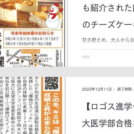
も紹介された
のチーズケー
食べたらやみ
甘さ控えめ、大人から
ーキ。 こだわりの国産
しっとりのチーズケー
うかも！
のだとか。 まずは一度
ーズケーキ平田製菓の
☎072-362-5539...
2023年12月11日
読了時間:
【ロゴス進学
大医学部合格