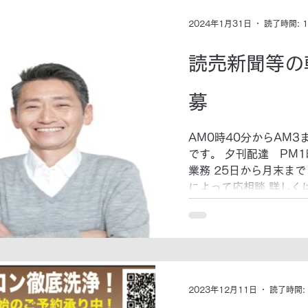
2024年1月31日
読了時間: 
読売新聞等の
募
AM0時40分からAM
です。 夕刊配達 PM1
業務 25日から月末まで 給与は配達部数、集金件数
によって応相談 詳しく
ださい。 会社名：読売セ
2023年12月11日
読了時間: