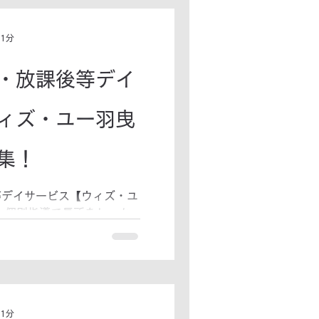
 1分
・放課後等デイ
ィズ・ユー羽曳
集！
等デイサービス【ウィズ・ユ
 個別指導で長所をしっか
72-959-8808まで 0歳
 デイの併用、初めてご利
い。...
 1分