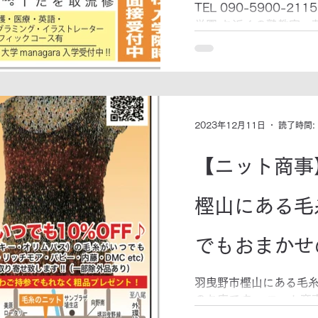
集!!
TEL 090-5900-2
学園 お近くの塾教室 
2023年12月11日
読了時間:
【ニット商事
樫山にある毛
でもおまかせ
羽曳野市樫山にある毛
のお店です。 ニット商
はこちら ☎ 072-93