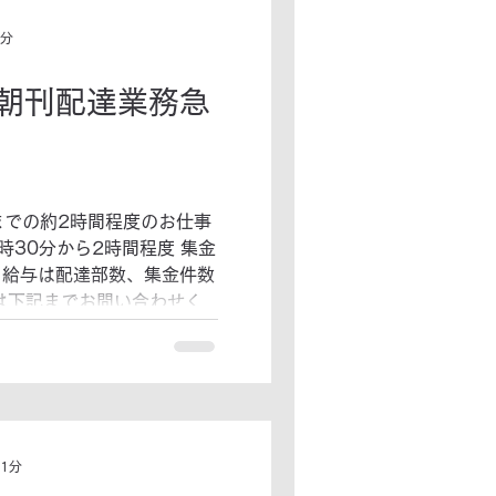
1分
朝刊配達業務急
3までの約2時間程度のお仕事
時30分から2時間程度 集金
は下記までお問い合わせく
ンター羽曳が丘...
 1分