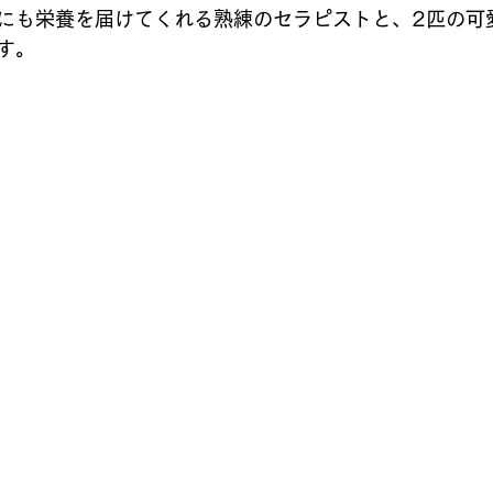
にも栄養を届けてくれる熟練のセラピストと、2匹の可
バレーボール
メンバー募集
テニスクラブ
和太鼓
す。