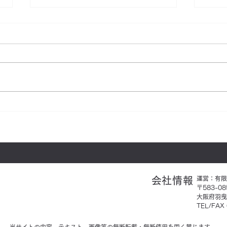
【パーソナルジム アヴニー
【山
ル】からピラティスコースが
でお
登場
​会社情報
運営：
有限
〒583-08
大阪府羽曳
TEL/FAX