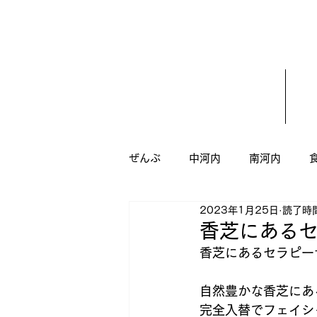
ぜんぶ
中河内
南河内
2023年1月25日
読了時間
うがい
ダイエット
八
香芝にある
香芝にあるセラピー
新規オープン
ドッグサロン
自然豊かな香芝にあ
完全入替でフェイシ