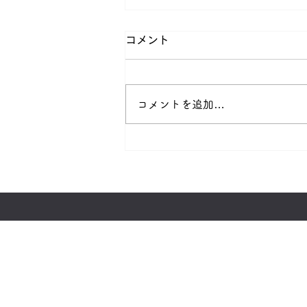
コメント
コメントを追加…
【クリーンキーパー柏原】エ
アコンの徹底洗浄ならおまか
せ！安さだけじゃない！のべ
8,000台以上の施工実績で安
心！