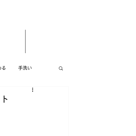
める
手洗い
エステサロン
花屋
ント
小顔矯正