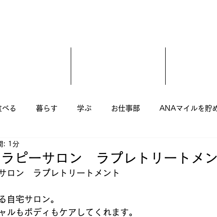
食べる
暮らす
学ぶ
お仕事部
ANAマイルを貯
: 1分
尾市
羽曳野市
藤井寺市
富田林市
柏原市
セラピーサロン ラプレトリートメ
サロン　ラプレトリートメント 
美容室
子ども
まつ毛エクステ
美容整骨
る自宅サロン。
ャルもボディもケアしてくれます。