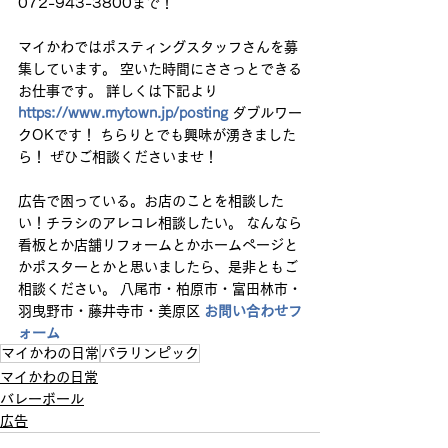
072-943-3800まで！
マイかわではポスティングスタッフさんを募
集しています。 空いた時間にささっとできる
お仕事です。 詳しくは下記より 
https://www.mytown.jp/posting
 ダブルワー
クOKです！ ちらりとでも興味が湧きました
ら！ ぜひご相談くださいませ！ 
広告で困っている。お店のことを相談した
い！チラシのアレコレ相談したい。 なんなら
看板とか店舗リフォームとかホームページと
かポスターとかと思いましたら、是非ともご
相談ください。 八尾市・柏原市・富田林市・
羽曳野市・藤井寺市・美原区 
お問い合わせフ
ォーム
マイかわの日常
パラリンピック
マイかわの日常
バレーボール
広告