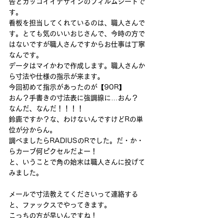
告とカッコイイデザインのフィルムシートで
す。
看板を担当してくれているのは、職人さんで
す。とても気のいいおじさんで、今時の方で
はないですが職人さんですからお仕事は丁寧
なんです。
データはマイかわで作成します。職人さんか
ら寸法や仕様の指示が来ます。
今回初めて指示があったのが【90R】
おん？手書きの寸法表に強調線に…おん？
なんだ、なんだ！！！！
鈴鹿ですか？な、わけないんですけどRの単
位が分からん。
調べましたらRADIUSのRでした。だ・か・
らカーブ何ピクセルだよー！
と、いうことで角の始末は職人さんに投げて
みました。
メールで寸法教えてくださいって連絡する
と、ファックスでやってきます。
こっちの方が早いんですね！