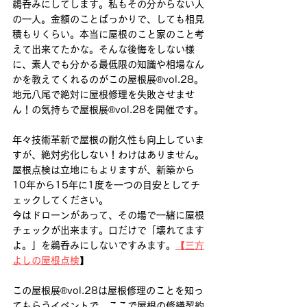
鵜呑みにしてします。私もその分からない人
の一人。金額のことばっかりで、しても相見
積もりくらい。本当に屋根のこと家のこと考
えて出来てたかな。そんな後悔をしない様
に、素人でも分かる最低限の知識や相場なん
かを教えてくれるのがこの屋根展®︎vol.28。
地元八尾で絶対に屋根修理を失敗させませ
ん！の気持ちで屋根展®︎vol.28を開催です。
年々技術革新で屋根の耐久性も向上していま
すが、絶対劣化しない！わけはありません。
屋根点検は立地にもよりますが、新築から
10年から15年に1度を一つの目安としてチ
ェックしてください。
今はドローンがあって、その場で一緒に屋根
チェックが出来ます。口だけで「壊れてます
よ。」を鵜呑みにしないですみます。
【
三方
よしの屋根点検
】
この屋根展®︎vol.28は屋根修理のことを知っ
てもらうイベントで、ここで屋根の修繕契約