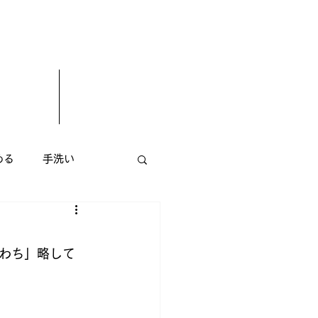
める
手洗い
エステサロン
花屋
わち」略して
小顔矯正