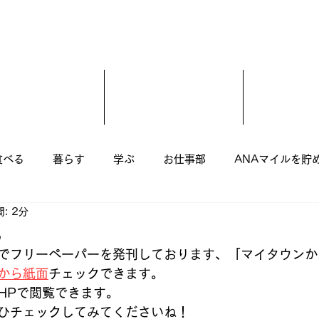
食べる
暮らす
学ぶ
お仕事部
ANAマイルを貯
: 2分
尾市
羽曳野市
藤井寺市
富田林市
柏原市
気
でフリーペーパーを発刊しております、「マイタウンか
から紙面
チェックできます。 
美容室
子ども
まつ毛エクステ
美容整骨
HPで閲覧できます。 
ひチェックしてみてくださいね！