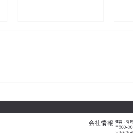
【パーソナルジム アヴニー
【山
ル】からピラティスコースが
でお
登場
​会社情報
運営：
有限
〒583-08
大阪府羽曳