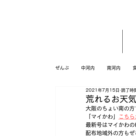
ぜんぶ
中河内
南河内
2021年7月15日
読了時間
うがい
ダイエット
八
荒れるお天
大阪のちょい南の方
「マイかわ」
こちら
新規オープン
ドッグサロン
最新号はマイかわの
配布地域外の方もぜ