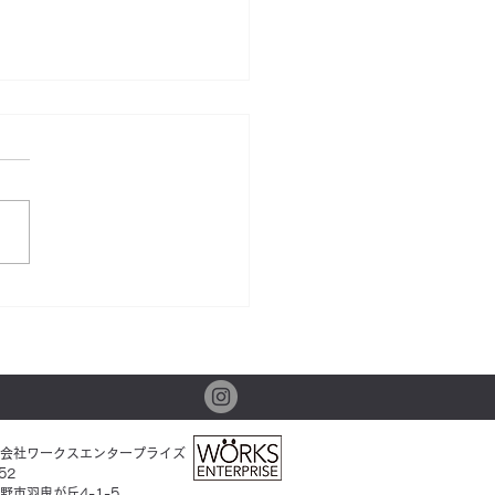
本歯科クリニック】地元
仕事を探されている方に
会社ワークスエンタープライズ
52
野市羽曳が丘4-1-5