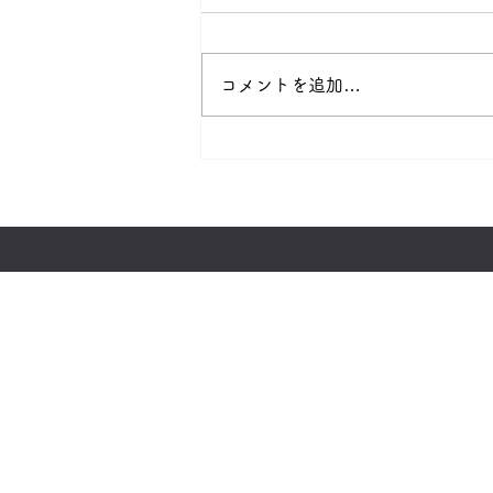
コメントを追加…
読売新聞等の朝刊配達業務急
募