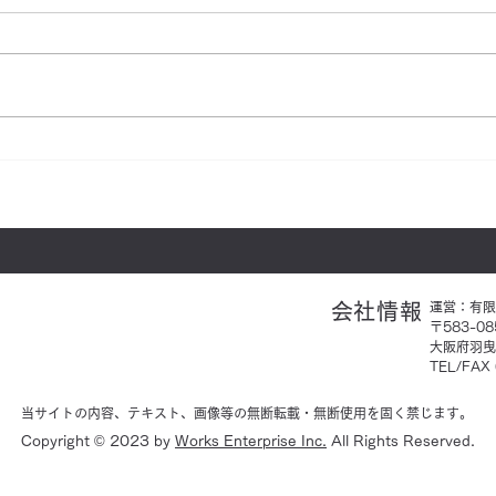
【クリーンキーパー柏原】エ
【平
アコンの徹底洗浄ならおまか
も紹
せ！安さだけじゃない！のべ
のチ
8,000台以上の施工実績で安
食べ
​会社情報
運営：
有限
心！
うか
〒583-08
大阪府羽曳
TEL/FAX
当サイトの内容、テキスト、画像等の無断転載・無断使用を固く禁じます。
Copyright © 2023 by
Works Enterprise Inc.
All Rights Reserved.