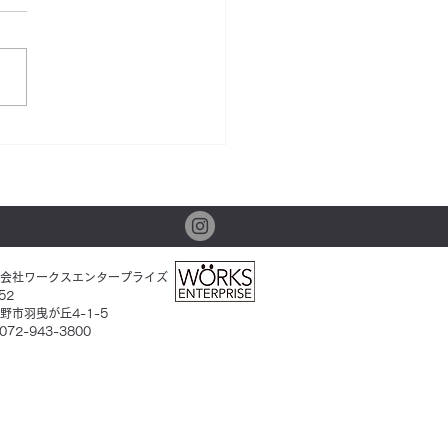
田製菓】テレビや雑誌で
介された南大阪で大人気
ーズケーキ専門店！一度
たらやみつきになっちゃ
会社ワークスエンタープライズ
も！
52
野市羽曳が丘4-1-5
 072-943-3800