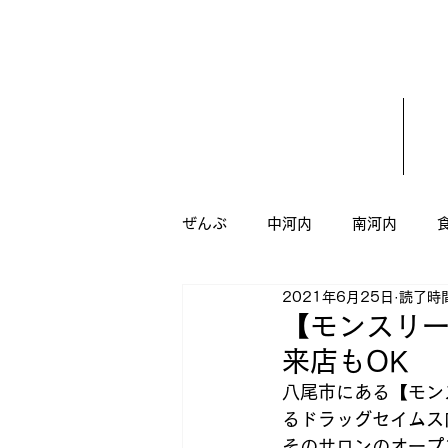
ぜんぶ
中河内
南河内
2021年6月25日
読了時間
うがい
ダイエット
八
【モンスリ
来店もOK
新規オープン
ドッグサロン
八尾市にある【モン
るドラッグセイムス
そのサロンのオープ