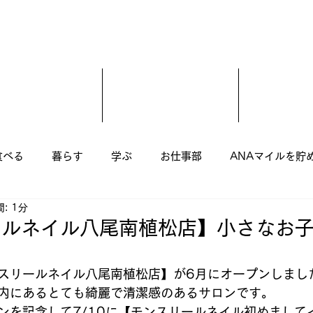
食べる
暮らす
学ぶ
お仕事部
ANAマイルを貯
: 1分
尾市
羽曳野市
藤井寺市
富田林市
柏原市
ールネイル八尾南植松店】小さなお
美容室
子ども
まつ毛エクステ
美容整骨
スリールネイル八尾南植松店】が6月にオープンしまし
内にあるとても綺麗で清潔感のあるサロンです。
ンを記念して7/10に【モンスリールネイル初めまして