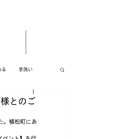
める
手洗い
エステサロン
花屋
子様とのご
小顔矯正
た。植松町にあ
イベント】を行