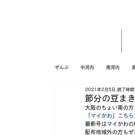
ぜんぶ
中河内
南河内
2021年2月5日
読了時間:
うがい
ダイエット
八
節分の豆ま
大阪のちょい南の方
「マイかわ」
こちら
新規オープン
ドッグサロン
最新号はマイかわの
配布地域外の方もぜ