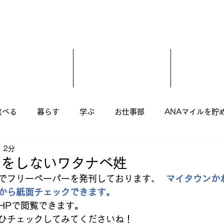
食べる
暮らす
学ぶ
お仕事部
ANAマイルを貯
 2分
尾市
羽曳野市
藤井寺市
富田林市
柏原市
きをしないワタナベ姓
でフリーペーパーを発刊しております、  
マイタウンか
から紙面チェックできます。
美容室
子ども
まつ毛エクステ
美容整骨
HPで閲覧できます。 
ひチェックしてみてくださいね！