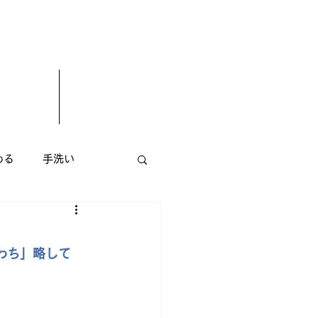
める
手洗い
エステサロン
花屋
わち」略して
小顔矯正