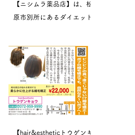
【ニシムラ薬品店】は、松
原市別所にあるダイエット
のエキスパートがいる薬店
です。
【hair&estheticトウゲンキ