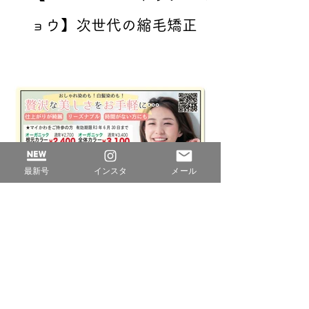
ョウ】次世代の縮毛矯正
は、一味違う！ボブスタイ
ルがキレイにキマる！
最新号
インスタ
メール
【Osero】当日ご予約OK！