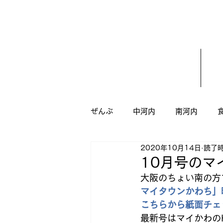
ぜんぶ
中河内
南河内
2020年10月14日
読了時
うがい
ダイエット
八
10月号のマ
大阪のちょい南の方
マイタウンかわち」
新規オープン
ドッグサロン
こちらから紙面チェ
最新号はマイかわのH