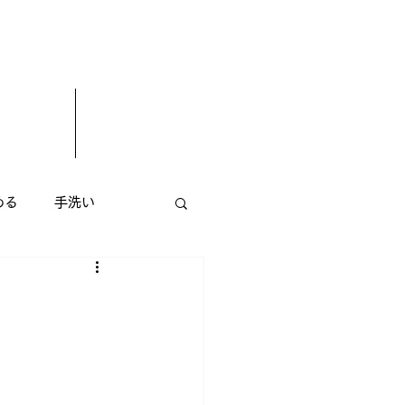
める
手洗い
エステサロン
花屋
小顔矯正