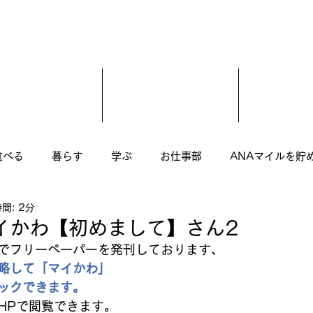
食べる
暮らす
学ぶ
お仕事部
ANAマイルを貯
間: 2分
尾市
羽曳野市
藤井寺市
富田林市
柏原市
イかわ【初めまして】さん2
でフリーペーパーを発刊しております、  
略して「マイかわ」
美容室
子ども
まつ毛エクステ
美容整骨
ックできます。
Pで閲覧できます。  