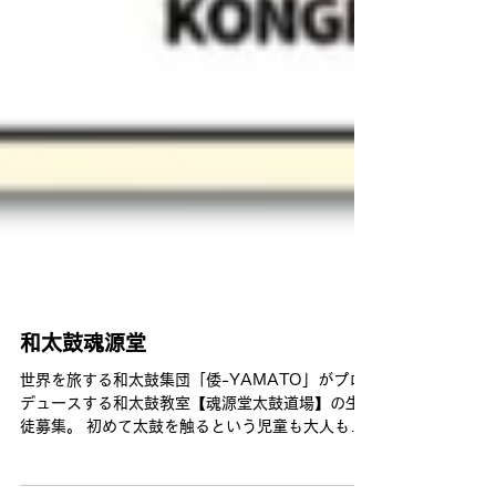
和太鼓魂源堂
世界を旅する和太鼓集団「倭-YAMATO」がプロ
デュースする和太鼓教室【魂源堂太鼓道場】の生
徒募集。 初めて太鼓を触るという児童も大人もぜ
ひ体験から！ 今なら無料体験も実施中。 ストレス